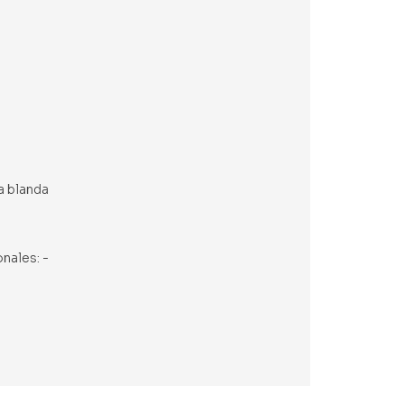
a blanda
onales: -