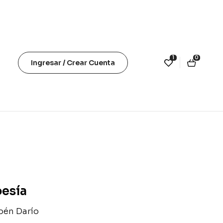
1
0
Ingresar / Crear Cuenta
esía
bén Darío