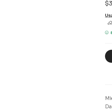
$
Us
¿Q
Mi
Da