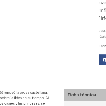
ca
in
lír
Libro usado
SK
Cat
Com
6) renovó la prosa castellana,
Ficha técnica
obre la lírica de su tiempo. Al
os cisnes y las princesas, se