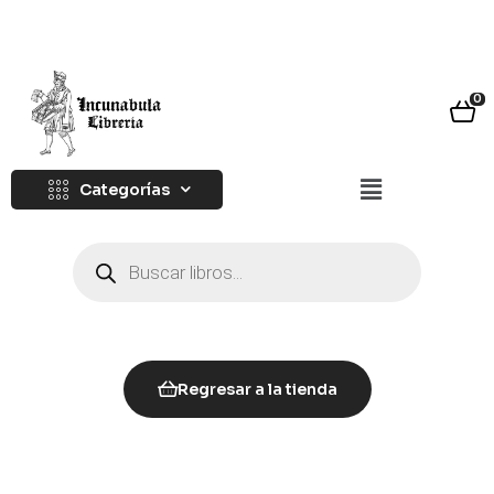
0
Categorías
Regresar a la tienda