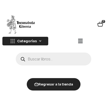
0
Categorías
Regresar a la tienda