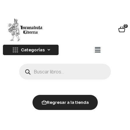
0
Categorías
Regresar a la tienda