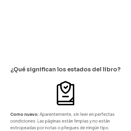
Solo
quedan 1
disponi
quedan 1
disponib
bles
disponi
les
bles
¿Qué significan los estados del libro?
Como nuevo:
Aparentemente, sin leer en perfectas
condiciones. Las páginas están limpias y no están
estropeadas por notas o pliegues de ningún tipo.