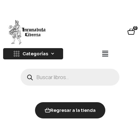
0
Categorías
Regresar a la tienda