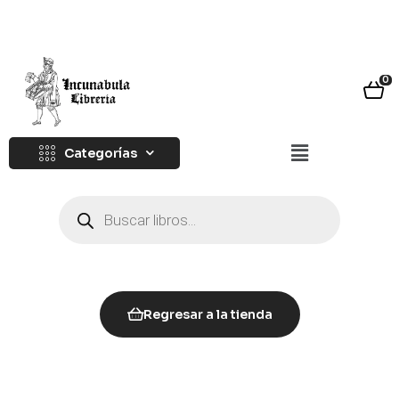
0
Categorías
Regresar a la tienda