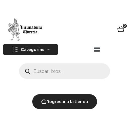
0
Categorías
Regresar a la tienda