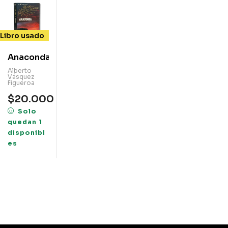
Libro usado
Anaconda
Alberto
Vásquez
Figueroa
$
20.000
Solo
quedan 1
disponibl
es