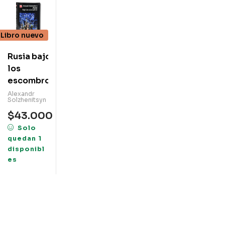
Libro nuevo
Rusia bajo
los
escombros
Alexandr
Solzhenitsyn
$
43.000
Solo
quedan 1
disponibl
es