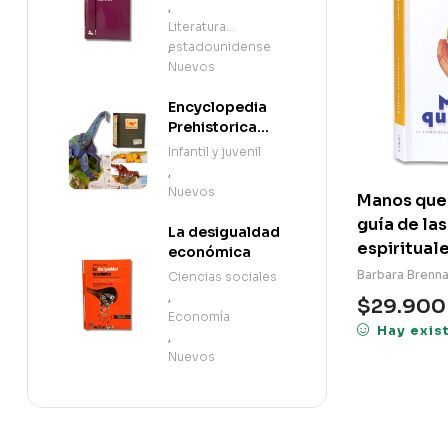
,
Literatura
estadounidense
,
Nuevos
Encyclopedia
Prehistorica
Dinosaurs: The
Infantil y juvenil
Definitive Pop-
,
Up (en Inglés)
Nuevos
Manos que c
guía de la
La desigualdad
espiritual
económica
Barbara Brenn
Ciencias sociales
,
$
29.900
Economía
Hay exis
,
Nuevos