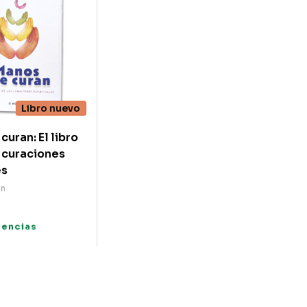
Libro nuevo
uran: El libro
s curaciones
es
an
tencias