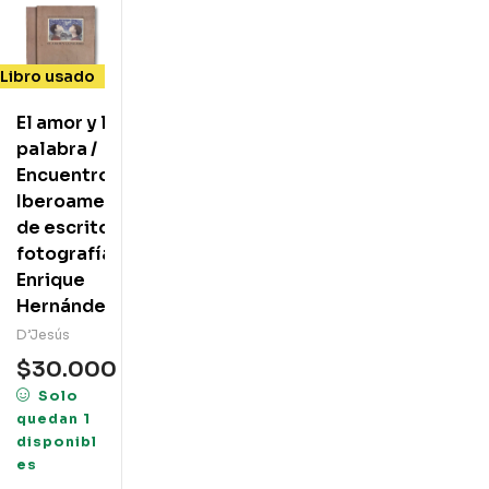
Libro usado
El amor y la
palabra /
Encuentro
Iberoamericano
de escritores ;
fotografías
Enrique
Hernández
D’Jesús
$
30.000
Solo
quedan 1
disponibl
es