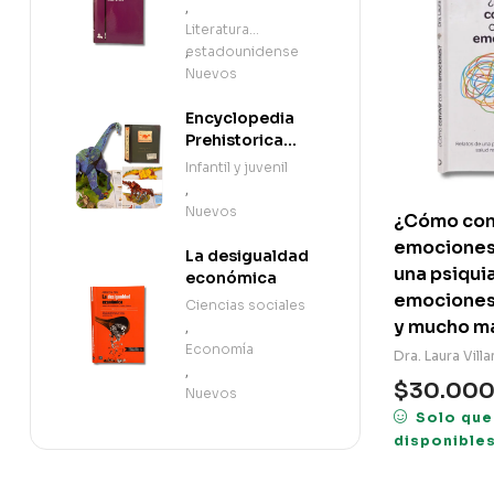
,
Literatura
estadounidense
,
Nuevos
Encyclopedia
Prehistorica
Dinosaurs: The
Infantil y juvenil
Definitive Pop-
,
Up (en Inglés)
Nuevos
¿Cómo conv
emociones?
La desigualdad
una psiqui
económica
emociones,
Ciencias sociales
y mucho m
,
Economía
Dra. Laura Villa
,
$
30.00
Nuevos
Solo que
disponible