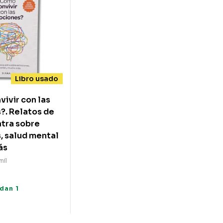
Libro usado
ivir con las
. Relatos de
atra sobre
 salud mental
ás
mil
0
dan 1
s