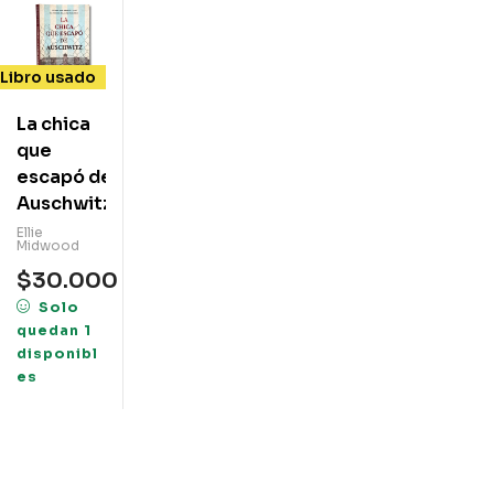
Libro usado
La chica
que
escapó de
Auschwitz
Ellie
Midwood
$
30.000
Solo
quedan 1
disponibl
es