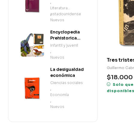
,
Literatura
estadounidense
,
Nuevos
Encyclopedia
Prehistorica
Dinosaurs: The
Infantil y juvenil
Definitive Pop-
,
Up (en Inglés)
Nuevos
Tres triste
Guillermo Cabr
La desigualdad
económica
$
18.000
Ciencias sociales
Solo que
,
disponible
Economía
,
Nuevos