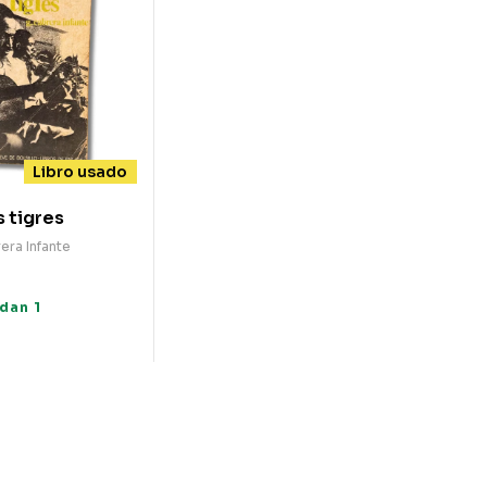
Libro usado
s tigres
era Infante
dan 1
s