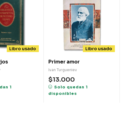
Libro usado
Libro usado
ijos
Primer amor
v
Ivan Turgueniev
$
13.000
dan 1
Solo quedan 1
s
disponibles