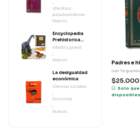
,
Literatura
estadounidense
,
Nuevos
Encyclopedia
Prehistorica
Dinosaurs: The
Infantil y juvenil
Definitive Pop-
,
Up (en Inglés)
Nuevos
Padres e h
Ivan Turguenie
La desigualdad
económica
$
25.000
Ciencias sociales
Solo que
,
disponible
Economía
,
Nuevos