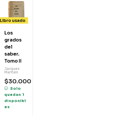
Libro usado
Los
grados
del
saber.
Tomo II
Jacques
Maritain
$
30.000
Solo
quedan 1
disponibl
es