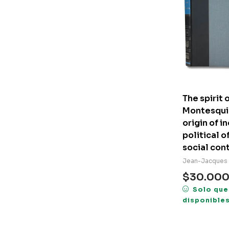
The spirit 
Montesqui
origin of i
political 
social con
Jean-Jacques
$
30.00
Solo que
disponible