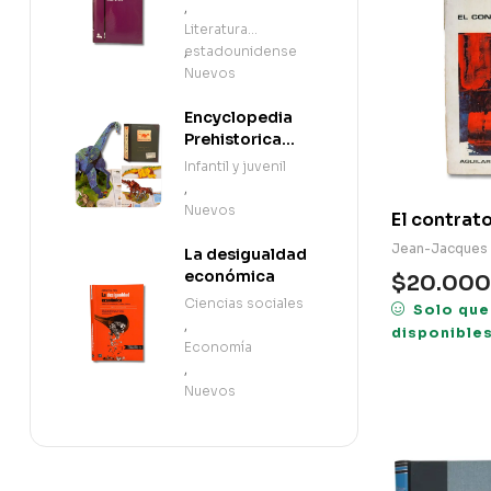
,
Literatura
estadounidense
,
Nuevos
Encyclopedia
Prehistorica
Dinosaurs: The
Infantil y juvenil
Definitive Pop-
,
Up (en Inglés)
Nuevos
El contrato
Jean-Jacques
La desigualdad
económica
$
20.000
Ciencias sociales
Solo que
,
disponible
Economía
,
Nuevos