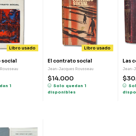
Libro usado
Libro usado
 social
El contrato social
Las 
 Rousseau
Jean-Jacques Rousseau
Jean-J
$
14.000
$
30
dan 1
Solo quedan 1
So
s
disponibles
dispo