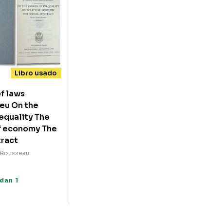
Libro usado
of laws
eu On the
nequality The
of economy The
tract
 Rousseau
0
dan 1
s