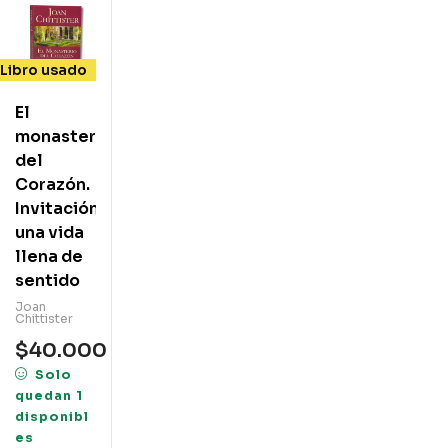
Libro usado
El
monasterio
del
Corazón.
Invitación a
una vida
llena de
sentido
Joan
Chittister
$
40.000
Solo
quedan 1
disponibl
es