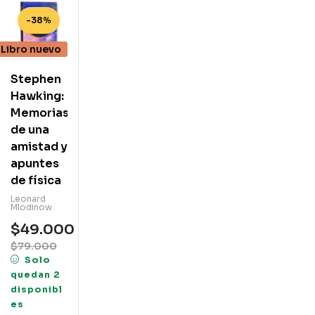
-38%
Libro nuevo
Stephen
Hawking:
Memorias
de una
amistad y
apuntes
de física
Leonard
Mlodinow
$
49.000
$
79.000
Solo
quedan 2
disponibl
es