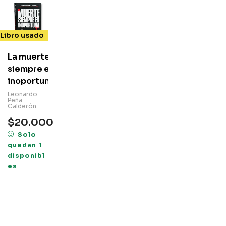
Libro usado
La muerte
siempre es
inoportuna
Leonardo
Peña
Calderón
$
20.000
Solo
quedan 1
disponibl
es