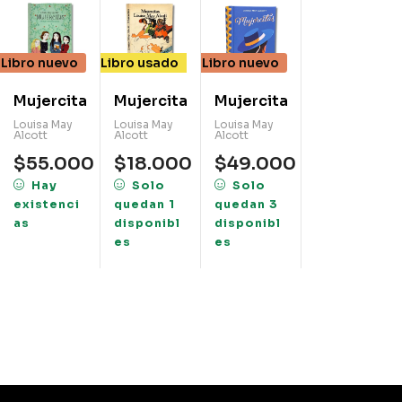
Libro nuevo
Libro usado
Libro nuevo
Mujercitas
Mujercitas
Mujercitas
Louisa May
Louisa May
Louisa May
Alcott
Alcott
Alcott
$
55.000
$
18.000
$
49.000
Hay
Solo
Solo
existenci
quedan 1
quedan 3
as
disponibl
disponibl
es
es