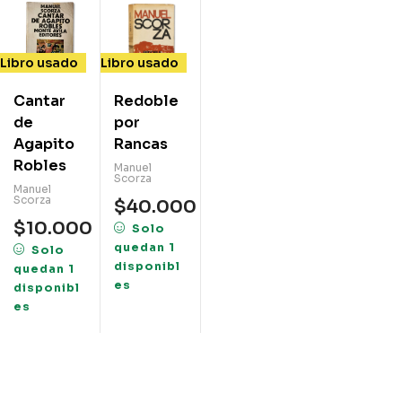
Libro usado
Libro usado
Cantar
Redoble
de
por
Agapito
Rancas
Robles
Manuel
Scorza
Manuel
Scorza
$
40.000
$
10.000
Solo
quedan 1
Solo
disponibl
quedan 1
es
disponibl
es