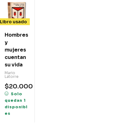
Libro usado
Hombres
y
mujeres
cuentan
su vida
Mario
Latorre
$
20.000
Solo
quedan 1
disponibl
es