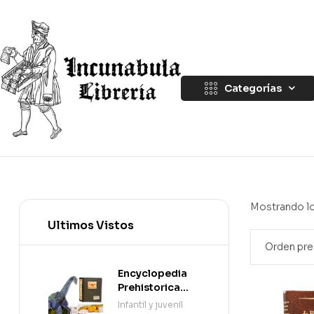
Categorías
Mostrando lo
Ultimos Vistos
Encyclopedia
Prehistorica
Dinosaurs: The
Infantil y juvenil