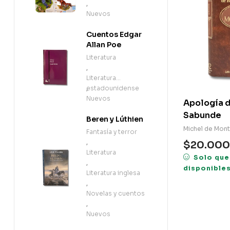
Definitive Pop-
,
Up (en Inglés)
Nuevos
Cuentos Edgar
Allan Poe
Literatura
,
Literatura
estadounidense
,
Nuevos
Apología 
Sabunde
Beren y Lúthien
Michel de Mon
Fantasía y terror
,
$
20.000
Literatura
Solo que
,
disponible
Literatura inglesa
,
Novelas y cuentos
,
Nuevos