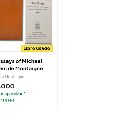
Libro usado
ssays of Michael
em de Montaigne
 de Montaigne
.000
lo quedan 1
nibles