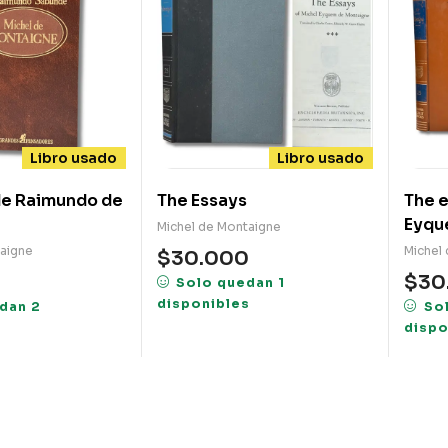
Libro usado
Libro usado
de Raimundo de
The Essays
The e
Eyqu
Michel de Montaigne
taigne
Michel
$
30.000
$
30
Solo quedan 1
disponibles
dan 2
So
s
dispo