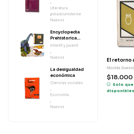
,
Literatura
estadounidense
,
Nuevos
Encyclopedia
Prehistorica
Dinosaurs: The
Infantil y juvenil
Definitive Pop-
,
Up (en Inglés)
Nuevos
El retorno 
Nicolás Suesc
La desigualdad
económica
$
18.000
Ciencias sociales
Solo que
,
disponible
Economía
,
Nuevos