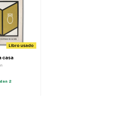
Libro usado
a casa
ún
dan 2
s