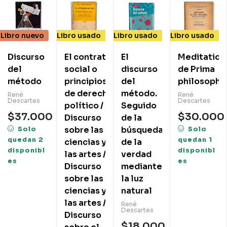
Libro nuevo
Libro usado
Libro usado
Libro usado
Discurso
El contrato
El
Meditation
del
social o
discurso
de Prima
método
principios
del
philosophi
de derecho
método.
René
René
Descartes
Descartes
político /
Seguido
$
37.000
$
30.000
Discurso
de la
sobre las
búsqueda
Solo
Solo
quedan 2
quedan 1
ciencias y
de la
disponibl
disponibl
las artes /
verdad
es
es
Discurso
mediante
sobre las
la luz
ciencias y
natural
las artes /
René
Descartes
Discurso
$
18.000