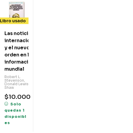
Libro usado
Las noticias
internacionales
y el nuevo
orden en la
información
mundial
Robert L.
Stevenson,
Donald Lewis
Shaw
$
10.000
Solo
quedan 1
disponibl
es