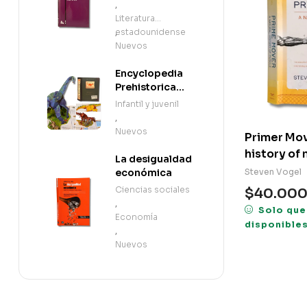
,
Literatura
estadounidense
,
Nuevos
Encyclopedia
Prehistorica
Dinosaurs: The
Infantil y juvenil
Definitive Pop-
,
Up (en Inglés)
Nuevos
Primer Mov
history of
La desigualdad
Steven Vogel
económica
Ciencias sociales
$
40.00
,
Solo que
Economía
disponible
,
Nuevos