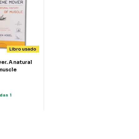
Libro usado
er. A natural
 muscle
0
dan 1
s