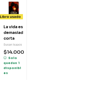
Libro usado
La vida es
demasiado
corta
Susan Isaacs
$
14.000
Solo
quedan 1
disponibl
es