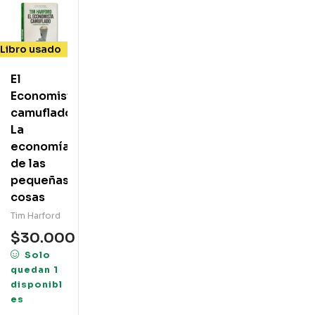
Libro usado
El
Economista
camuflado.
La
economía
de las
pequeñas
cosas
Tim Harford
$
30.000
Solo
quedan 1
disponibl
es