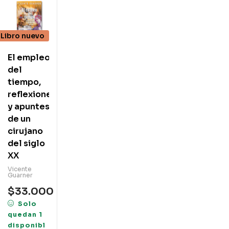
Libro nuevo
El empleo
del
tiempo,
reflexiones
y apuntes
de un
cirujano
del siglo
XX
Vicente
Guarner
$
33.000
Solo
quedan 1
disponibl