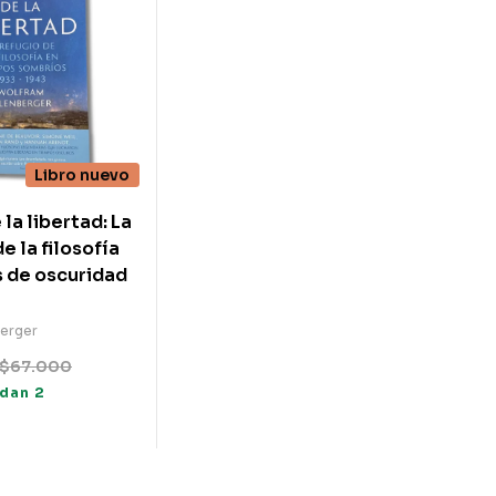
Libro nuevo
 la libertad: La
e la filosofía
 de oscuridad
berger
$
67.000
dan 2
s