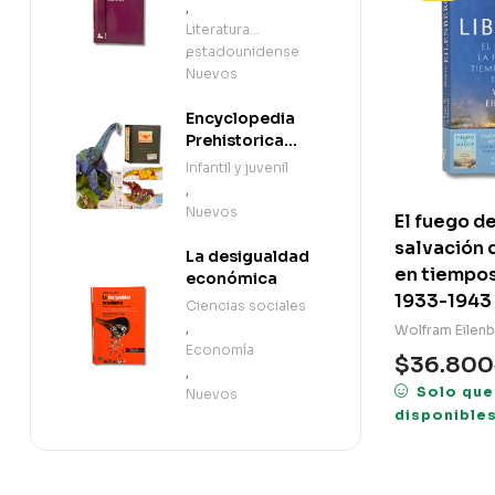
,
Literatura
estadounidense
,
Nuevos
Encyclopedia
Prehistorica
Dinosaurs: The
Infantil y juvenil
Definitive Pop-
,
Up (en Inglés)
Nuevos
El fuego de
salvación d
La desigualdad
en tiempos
económica
1933-1943
Ciencias sociales
,
Wolfram Eilen
Economía
$
36.800
,
Solo que
Nuevos
disponible