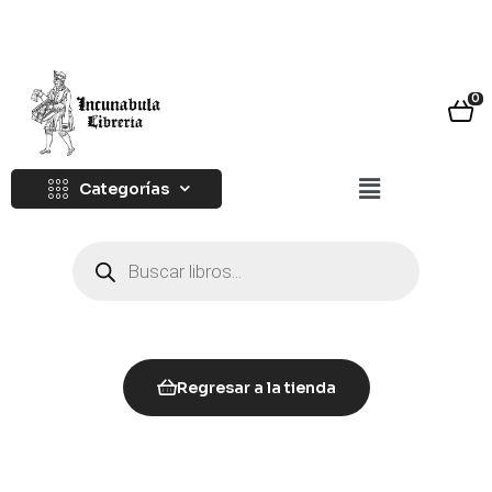
0
Categorías
Regresar a la tienda