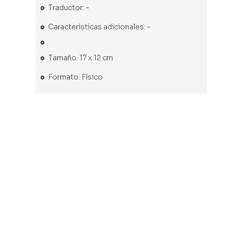
Traductor: -
Caracteristicas adicionales: -
Tamaño: 17 x 12 cm
Formato: Físico
Libro usado
Libro usado
Libro usado
Libro usado
Pasiones
Horas de
Mi
Se