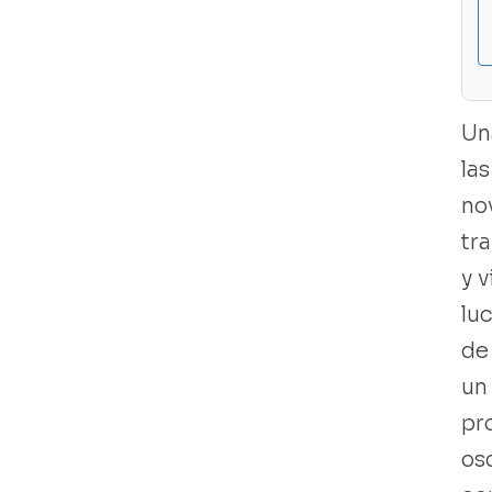
Una
Libro usado
las
no
tr
y v
luc
de 
un 
pr
os