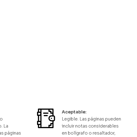
uijote
Cuentos Tomás Carrasquilla
Tomás Carrasquilla
$
18.000
les
Solo quedan 1 disponibles
Aceptable:
ro
Legible. Las páginas pueden
. La
incluir notas considerables
as páginas
en bolígrafo o resaltador,