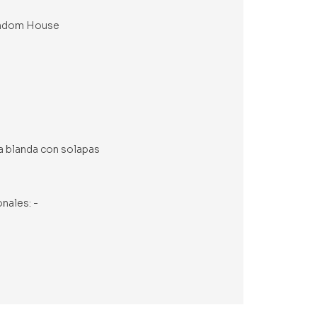
Random House
pa blanda con solapas
onales: -