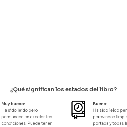
la casa
Tipos delincuentes del Q
hez
Ignacio Rodríguez Guerrero
0
$
35.000
edan 1 disponibles
Solo quedan 1 disponib
¿Qué significan los estados del libro?
Muy bueno:
Bueno:
Ha sido leído pero
Ha sido leído pe
permanece en excelentes
permanece limpio
condiciones. Puede tener
portada y todas l