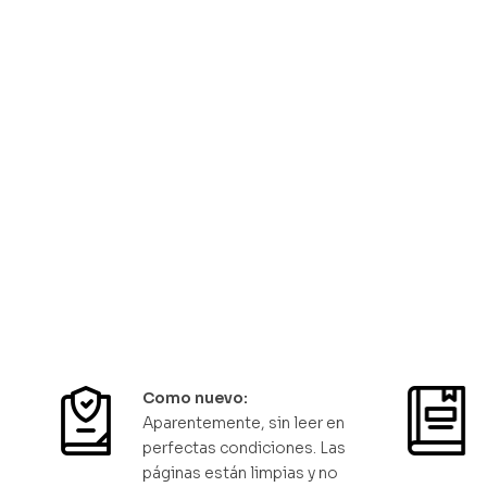
El libro de los apólogos
Se acabó 
Luis López Mesa
Héctor Sánc
$
25.000
$
18.00
Solo quedan 1 disponibles
Solo qu
Como nuevo:
Aparentemente, sin leer en
perfectas condiciones. Las
páginas están limpias y no