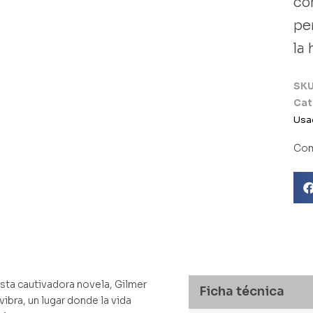
co
pe
la
SK
Cat
Usa
Com
 esta cautivadora novela, Gilmer
Ficha técnica
ibra, un lugar donde la vida