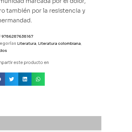
munidad marcada por el dolor,
ro también por la resistencia y
 hermandad.
U
9786287638167
egorías
Literatura
,
Literatura colombiana
,
dos
partir este producto en