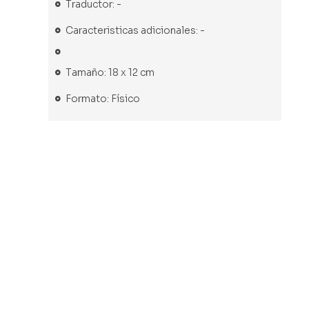
Traductor: -
Caracteristicas adicionales: -
Tamaño: 18 x 12 cm
Formato: Físico
Libro usado
Libro usado
Libro usado
Libro usado
Maracas
Se
Cuentos
El libro