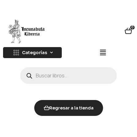
0
Categorías
Regresar a la tienda