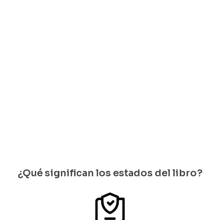
Arias
Rodríguez
Abdala
Solo
Trujillo
Guerrero
quedan 1
Juan
$
18.000
$
35.000
Gossaín
disponib
Solo
Solo
les
$
20.000
quedan 1
quedan 1
Solo
disponi
disponi
quedan 1
bles
bles
disponi
bles
¿Qué significan los estados del libro?