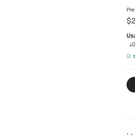
Pie
$
Us
¿Q