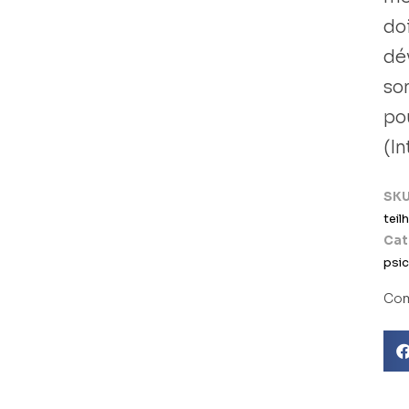
doi
dé
so
po
(I
SK
teil
Cat
psic
Com