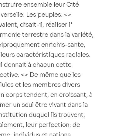
nstruire ensemble leur Cité
verselle. Les peuples: <>
aient, disait-il, réaliser l’
rmonie terrestre dans la variété,
ciproquement enrichis-sante,
leurs caractéristiques raciales.
 il donnait à chacun cette
rective: <> De même que les
llules et les membres divers
un corps tendent, en croissant, à
mer un seul être vivant dans la
stitution duquel ils trouvent,
nalement, leur perfection; de
me, individus et nations