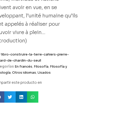
vent avoir en vue, en se
veloppant, l’unité humaine qu’ils
nt appelés à réaliser pour
uvoir vivre à plein…
ntroduction)
U
libro-construire-la-terre-cahiers-pierre-
hard-de-chardin-du-seuil
egorías
En francés
,
Filosofía
,
Filosofía y
ología
,
Otros idiomas
,
Usados
partir este producto en