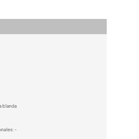
a blanda
onales: -