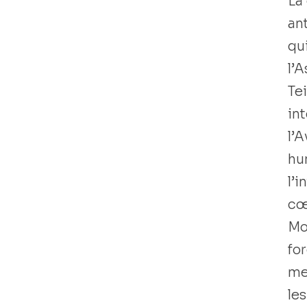
La 
ant
qu
l’
Libro usado
Te
in
l’
hu
l’
cœ
Mo
for
men
le