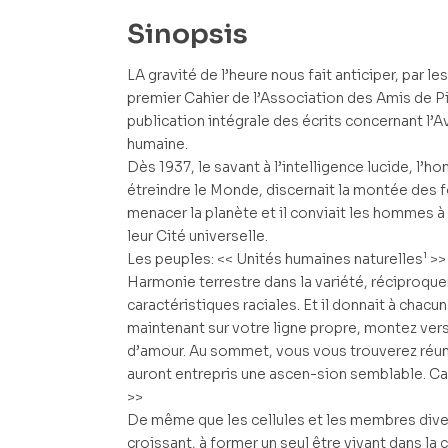
Sinopsis
LA gravité de l’heure nous fait anticiper, par le
premier Cahier de l’Association des Amis de Pie
publication intégrale des écrits concernant l’
humaine.
Dès 1937, le savant à l’intelligence lucide, l’
étreindre le Monde, discernait la montée des f
menacer la planète et il conviait les hommes à
leur Cité universelle.
Les peuples: << Unités humaines naturelles¹ >> de
Harmonie terrestre dans la variété, réciproque
caractéristiques raciales. Et il donnait à chacu
maintenant sur votre ligne propre, montez ver
d’amour. Au sommet, vous vous trouverez réuni
auront entrepris une ascen-sion semblable. Ca
>>
De même que les cellules et les membres dive
croissant, à former un seul être vivant dans la 