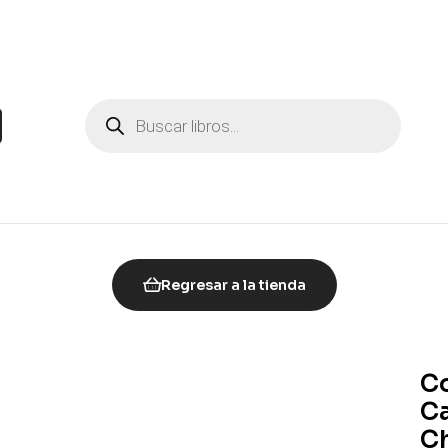
Regresar a la tienda
Co
Ca
C