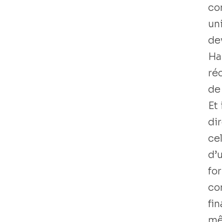
co
uni
dev
Ha
ré
de 
Et
di
ce
d’
for
con
fi
mê