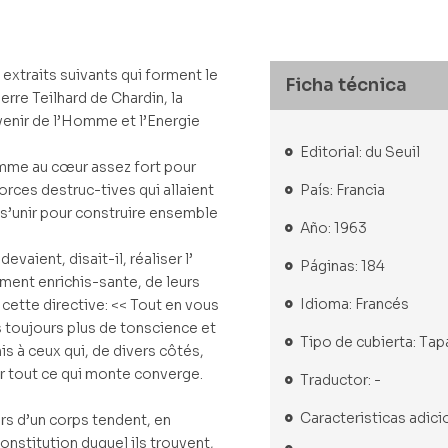
s extraits suivants qui forment le
Ficha técnica
rre Teilhard de Chardin, la
Avenir de l’Homme et l’Energie
Editorial: du Seuil
homme au cœur assez fort pour
País: Francia
orces destruc-tives qui allaient
 s’unir pour construire ensemble
Año: 1963
vaient, disait-il, réaliser l’
Páginas: 184
ment enrichis-sante, de leurs
Idioma: Francés
n cette directive: << Tout en vous
s toujours plus de tonscience et
Tipo de cubierta: Tap
s à ceux qui, de divers côtés,
r tout ce qui monte converge.
Traductor: -
Caracteristicas adici
rs d’un corps tendent, en
constitution duquel ils trouvent,