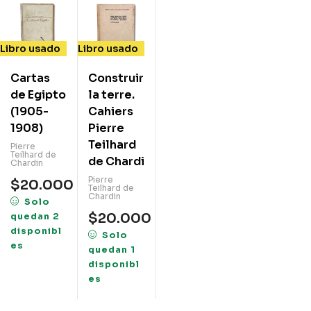
Libro usado
Libro usado
Cartas
Construire
de Egipto
la terre.
(1905-
Cahiers
1908)
Pierre
Teilhard
Pierre
Teilhard de
de Chardin
Chardin
Pierre
$
20.000
Teilhard de
Chardin
Solo
$
20.000
quedan 2
disponibl
Solo
es
quedan 1
disponibl
es