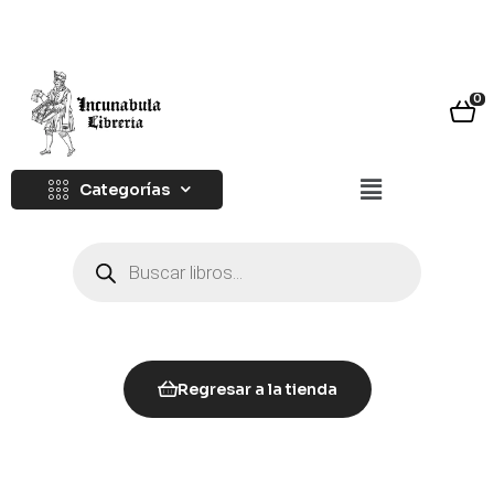
0
Categorías
Regresar a la tienda