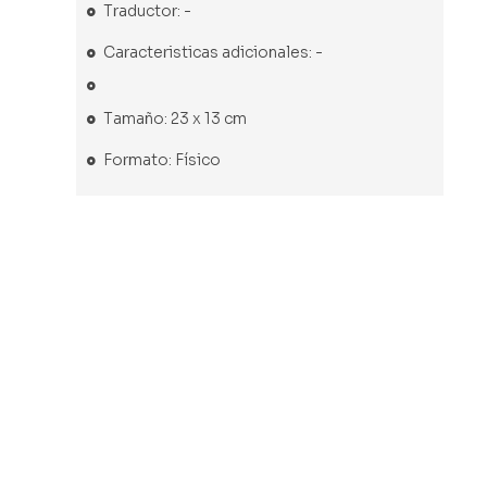
Traductor: -
Caracteristicas adicionales: -
Tamaño: 23 x 13 cm
Formato: Físico
Libro usado
Libro usado
Libro usado
Libro usado
La
Cómo
Hacia la
Ensayos