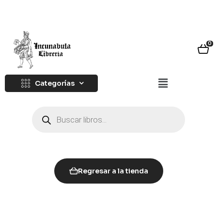
0
Categorías
Regresar a la tienda