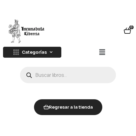
0
Categorías
Regresar a la tienda