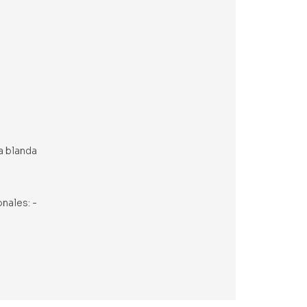
a blanda
onales: -