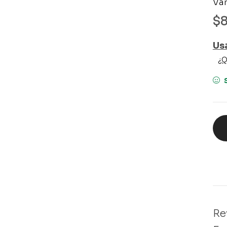
Var
$
Us
¿Q
Rev