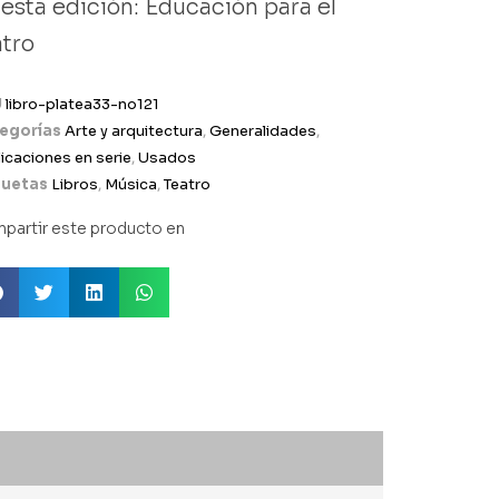
 esta edición: Educación para el
atro
U
libro-platea33-no121
egorías
Arte y arquitectura
,
Generalidades
,
icaciones en serie
,
Usados
quetas
Libros
,
Música
,
Teatro
partir este producto en