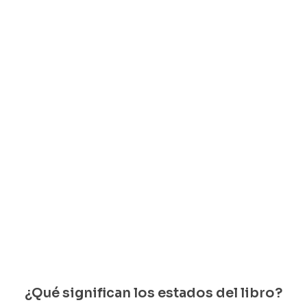
Libro usado
3 (No. 123 – Vol XV –
re, 1996)
es
edan 1 disponibles
¿Qué significan los estados del libro?