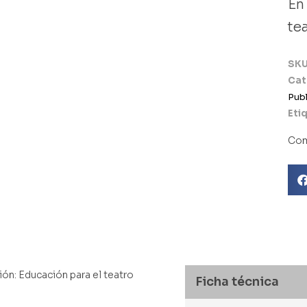
En
te
SK
Cat
Libro usado
Publ
Eti
Com
ción: Educación para el teatro
Ficha técnica