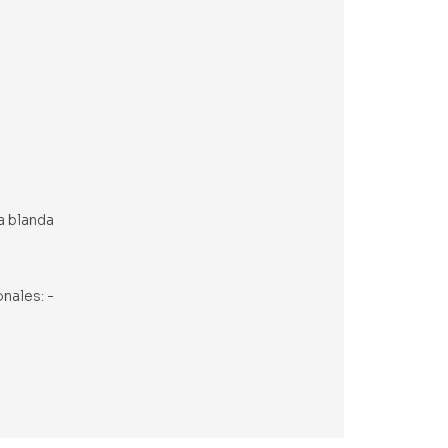
a blanda
onales: -