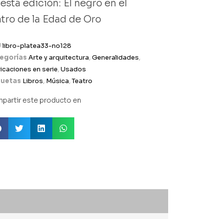
esta edición: El negro en el
atro de la Edad de Oro
U
libro-platea33-no128
egorías
Arte y arquitectura
,
Generalidades
,
icaciones en serie
,
Usados
quetas
Libros
,
Música
,
Teatro
partir este producto en