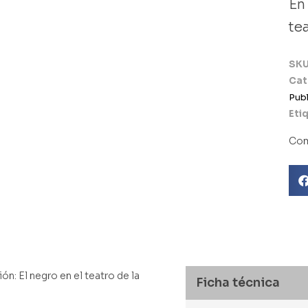
En 
te
SK
Cat
Libro usado
Publ
Eti
Com
ión: El negro en el teatro de la
Ficha técnica