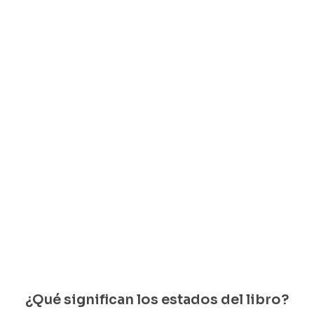
Libro usado
 (No. 132 – Vol XVI –
, 1998)
es
edan 1 disponibles
¿Qué significan los estados del libro?