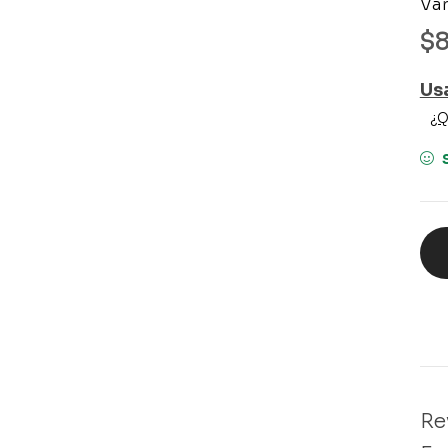
Var
$
Us
¿Q
Rev