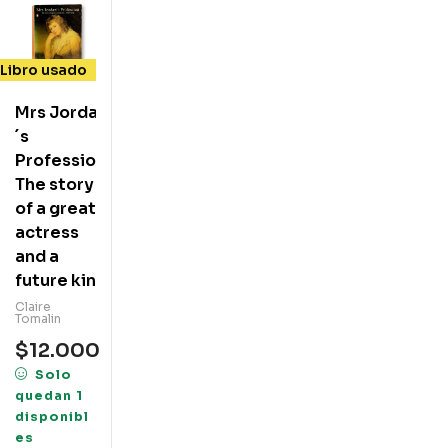
Libro usado
Mrs Jordan
´s
Profession.
The story
of a great
actress
and a
future king
Claire
Tomalin
$
12.000
Solo
quedan 1
disponibl
es