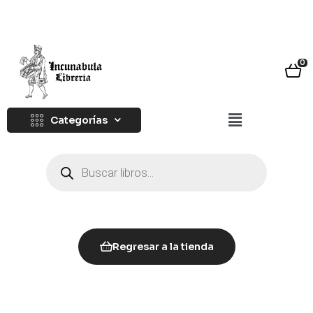
0
Categorías
Regresar a la tienda